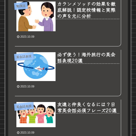
カランメソッドの効果を徹
勉強法
底解説！認定校情報と実際
の声を元に分析
2023.10.09
必ず使う！海外旅行の英会
英会話表現
話表現20選
2023.10.09
友達と仲良くなるには？日
英会話表現
常英会話必須フレーズ20選
2023.10.09