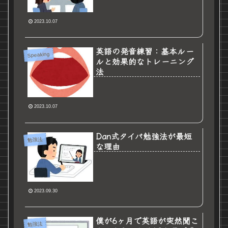
2023.10.07
英語の発音練習：基本ルー
Speaking
ルと効果的なトレーニング
法
2023.10.07
Dan式タイパ勉強法が最短
勉強法
な理由
2023.09.30
僕が6ヶ月で英語が突然聞こ
勉強法