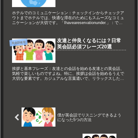
ホテルでのコミュニケーション：チェックインからチェックア
ウトまでホテルでは、快適な滞在のためにもスムーズなコミュ
ニケーションが大切です。「Ihaveareservationunder.」：で予
約をしています。「CouldIgetamapof...
友達と仲良くなるには？日常
英会話表現
英会話必須フレーズ20選
挨拶と基本フレーズ：友達との会話を始める友達との英会話、
気軽で楽しいものですよね。特に、挨拶は会話を始めるうえで
大切な要素です。カジュアルな言葉遣いで、リラックスした雰
囲気を作りましょう。•「Hey,how’sitgoing?」：これは「こ...
僕が英会話でリスニングできるよう
になった5つの方法