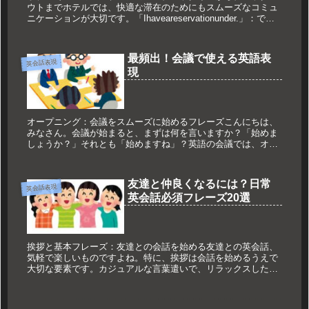
ウトまでホテルでは、快適な滞在のためにもスムーズなコミュ
ニケーションが大切です。「Ihaveareservationunder.」：で予
約をしています。「CouldIgetamapof...
最頻出！会議で使える英語表
英会話表現
現
オープニング：会議をスムーズに始めるフレーズこんにちは、
みなさん。会議が始まると、まずは何を言いますか？「始めま
しょうか？」それとも「始めますね」？英語の会議では、オー
プニングフレーズで雰囲気を作り、参加者を引き込むことが大
切です。例えば、...
友達と仲良くなるには？日常
英会話表現
英会話必須フレーズ20選
挨拶と基本フレーズ：友達との会話を始める友達との英会話、
気軽で楽しいものですよね。特に、挨拶は会話を始めるうえで
大切な要素です。カジュアルな言葉遣いで、リラックスした雰
囲気を作りましょう。•「Hey,how’sitgoing?」：これは「こ...